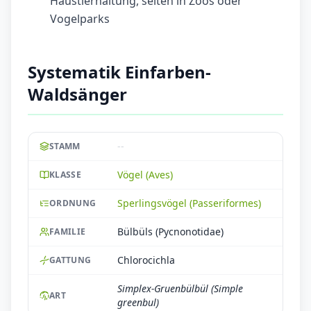
Haustierhaltung, selten in Zoos oder
Vogelparks
Systematik Einfarben-
Waldsänger
--
STAMM
Vögel (Aves)
KLASSE
Sperlingsvögel (Passeriformes)
ORDNUNG
Bülbüls (Pycnonotidae)
FAMILIE
Chlorocichla
GATTUNG
Simplex-Gruenbülbül (Simple
ART
greenbul)