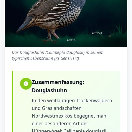
Das Douglashuhn (Callipepla douglasii) in seinem
typischen Lebensraum (KI Generiert)
Zusammenfassung:
Douglashuhn
In den weitläufigen Trockenwäldern
und Graslandschaften
Nordwestmexikos begegnet man
einer besonderen Art der
Hühnervögel: Callipepla douglasii,