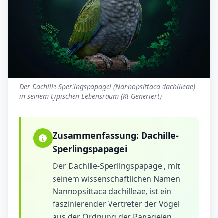
Der Dachille-Sperlingspapagei (Nannopsittaca dachilleae)
in seinem typischen Lebensraum (KI Generiert)
Zusammenfassung:
Dachille-
Sperlingspapagei
Der Dachille-Sperlingspapagei, mit
seinem wissenschaftlichen Namen
Nannopsittaca dachilleae, ist ein
faszinierender Vertreter der Vögel
aus der Ordnung der Papageien