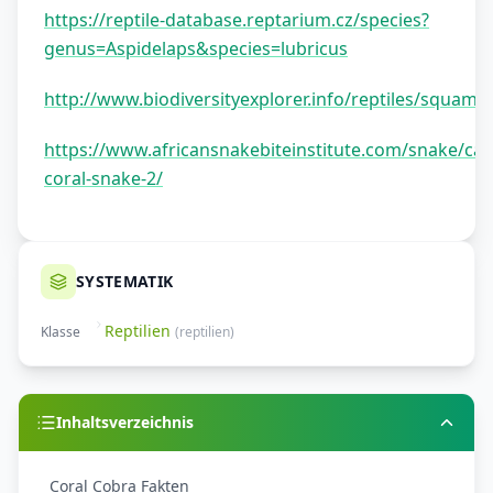
https://reptile-database.reptarium.cz/species?
genus=Aspidelaps&species=lubricus
http://www.biodiversityexplorer.info/reptiles/squama
https://www.africansnakebiteinstitute.com/snake/cap
coral-snake-2/
SYSTEMATIK
Reptilien
Klasse
(
reptilien
)
Inhaltsverzeichnis
Coral Cobra Fakten