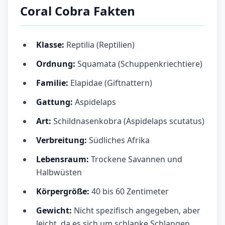
Coral Cobra Fakten
Klasse:
Reptilia (Reptilien)
Ordnung:
Squamata (Schuppenkriechtiere)
Familie:
Elapidae (Giftnattern)
Gattung:
Aspidelaps
Art:
Schildnasenkobra (Aspidelaps scutatus)
Verbreitung:
Südliches Afrika
Lebensraum:
Trockene Savannen und
Halbwüsten
Körpergröße:
40 bis 60 Zentimeter
Gewicht:
Nicht spezifisch angegeben, aber
leicht, da es sich um schlanke Schlangen