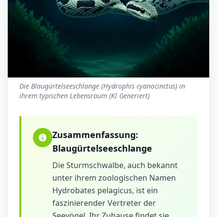
Die Blaugürtelseeschlange (Hydrophis cyanocinctus) in
ihrem typischen Lebensraum (KI Generiert)
Zusammenfassung:
Blaugürtelseeschlange
Die Sturmschwalbe, auch bekannt
unter ihrem zoologischen Namen
Hydrobates pelagicus, ist ein
faszinierender Vertreter der
Seevögel. Ihr Zuhause findet sie