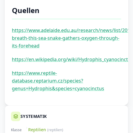
Quellen
https://www.adelaide.edu.au/research/news/list/2019
breath-this-sea-snake-gathers-oxygen-through-
its-forehead
https://en.wikipedia.org/wiki/Hydrophis_cyanocinctu
https://www.reptile-
database.reptarium.cz/species?
genus=Hydrophis&species=cyanocinctus
SYSTEMATIK
Reptilien
Klasse
(
reptilien
)