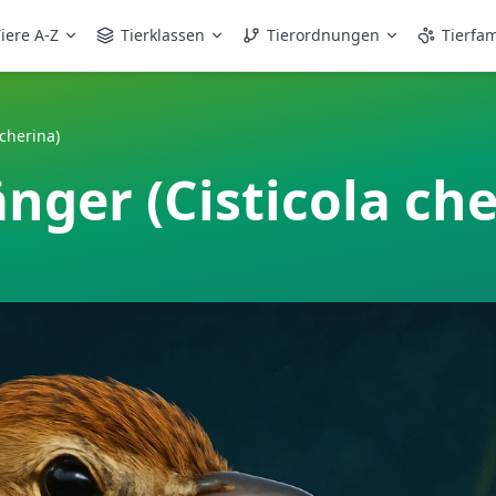
iere A-Z
Tierklassen
Tierordnungen
Tierfam
cherina)
nger (Cisticola che