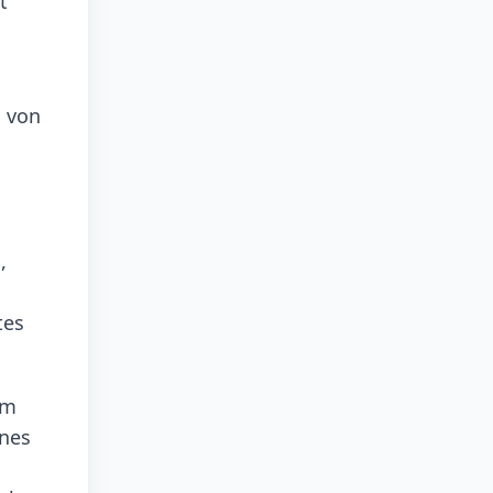
t
h von
,
tes
em
ines