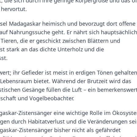
, die sich durch ihre geringe Körpergröße und das of
 hervortut.
Insel Madagaskar heimisch und bevorzugt dort offene
 auf Nahrungssuche geht. Er nährt sich hauptsächlic
Tieren, die er geschickt zwischen Blättern und
t stark an das dichte Unterholz und die
st.
rt; ihr Gefieder ist meist in erdigen Tönen gehalten
Lebensraum bietet. Während der Brutzeit wird das
stischen Gesänge füllen die Luft – ein bemerkenswer
nschaft und Vogelbeobachter.
gaskar-Zistensänger eine wichtige Rolle im Ökosyst
ngen durch Habitatverlust und die Veränderungen se
skar-Zistensänger bisher nicht als gefährdet