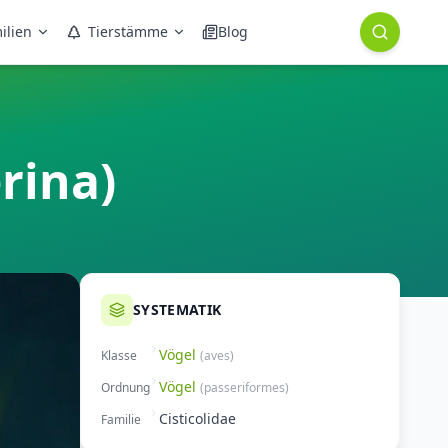
ilien
Tierstämme
Blog
rina)
SYSTEMATIK
Vögel
Klasse
(
aves
)
Vögel
Ordnung
(
passeriformes
)
Cisticolidae
Familie