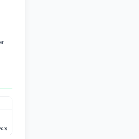
er
ina)