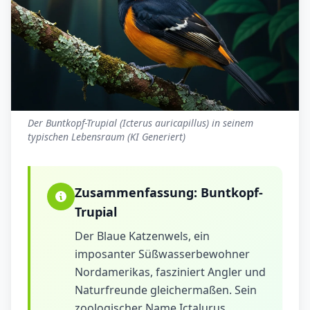
Der Buntkopf-Trupial (Icterus auricapillus) in seinem
typischen Lebensraum (KI Generiert)
Zusammenfassung:
Buntkopf-
Trupial
Der Blaue Katzenwels, ein
imposanter Süßwasserbewohner
Nordamerikas, fasziniert Angler und
Naturfreunde gleichermaßen. Sein
zoologischer Name Ictalurus