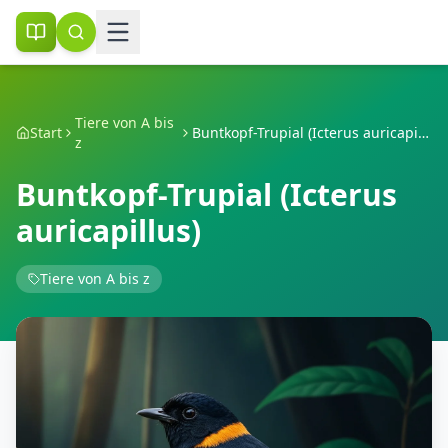
Tiere von A bis
Start
Buntkopf-Trupial (Icterus auricapillus)
z
Buntkopf-Trupial (Icterus
auricapillus)
Tiere von A bis z