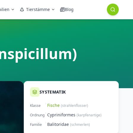
ilien
Tierstämme
Blog
nspicillum)
SYSTEMATIK
Fische
Klasse
(
strahlenflosser
)
Cypriniformes
Ordnung
(
karpfenartige
)
Balitoridae
Familie
(
schmerlen
)