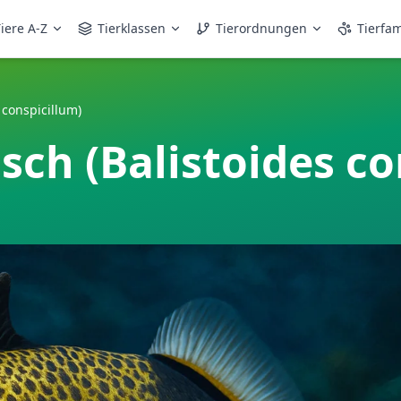
iere A-Z
Tierklassen
Tierordnungen
Tierfam
 conspicillum)
isch (Balistoides co