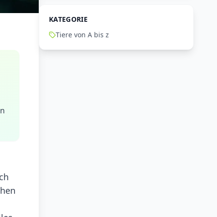
KATEGORIE
Tiere von A bis z
en
sch
chen