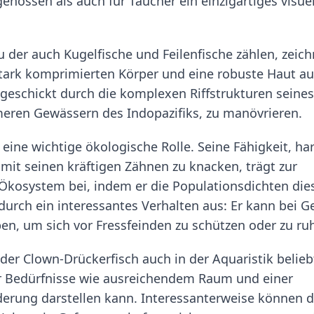
enossen als auch für Taucher ein einzigartiges visue
u der auch Kugelfische und Feilenfische zählen, zeich
stark komprimierten Körper und eine robuste Haut au
geschickt durch die komplexen Riffstrukturen seines
eren Gewässern des Indopazifiks, zu manövrieren.
 eine wichtige ökologische Rolle. Seine Fähigkeit, ha
mit seinen kräftigen Zähnen zu knacken, trägt zur
Ökosystem bei, indem er die Populationsdichten die
h durch ein interessantes Verhalten aus: Er kann bei G
en, um sich vor Fressfeinden zu schützen oder zu ru
 der Clown-Drückerfisch auch in der Aquaristik belieb
er Bedürfnisse wie ausreichendem Raum und einer
rung darstellen kann. Interessanterweise können d