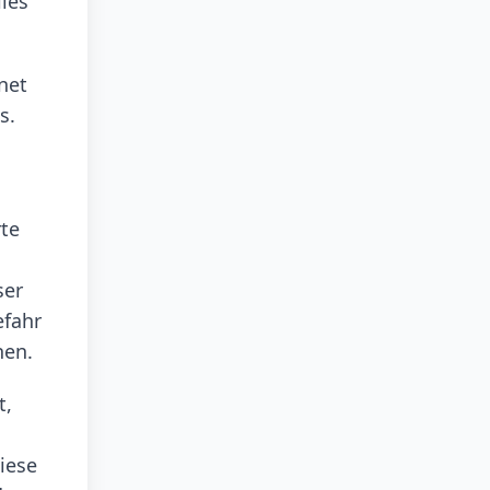
lles
net
s.
rte
ser
efahr
hen.
t,
iese