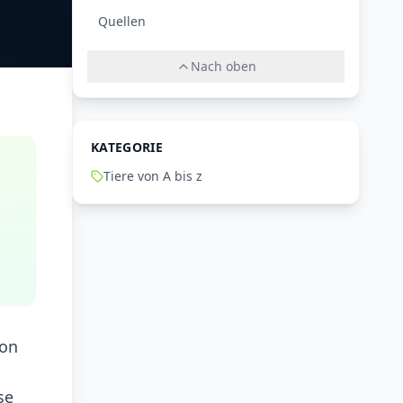
Quellen
Nach oben
KATEGORIE
Tiere von A bis z
n
gon
se