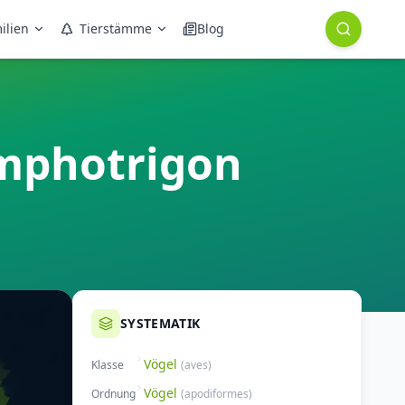
ilien
Tierstämme
Blog
amphotrigon
SYSTEMATIK
Vögel
Klasse
(
aves
)
Vögel
Ordnung
(
apodiformes
)