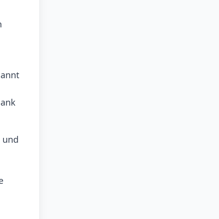
n
nannt
dank
e und
e