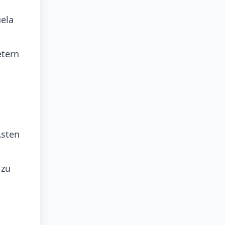
ela
etern
Ästen
 zu