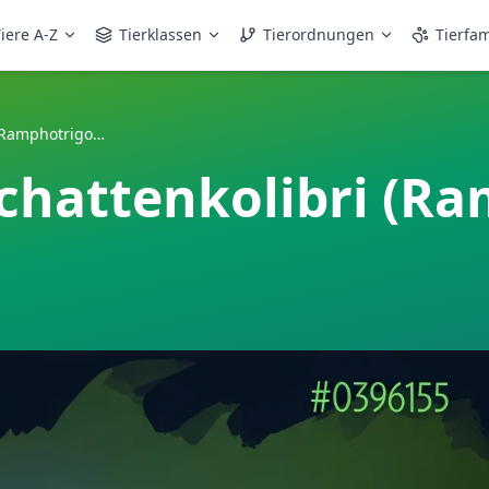
iere A-Z
Tierklassen
Tierordnungen
Tierfam
Braunschwanz-Schattenkolibri (Ramphotrigon fuscicauda)
hattenkolibri (R