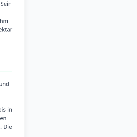
.Sein
 ihm
ektar
 und
is in
gen
. Die