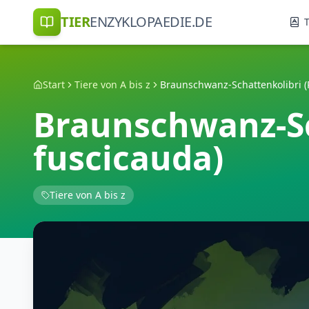
TIER
ENZYKLOPAEDIE.DE
T
Start
Tiere von A bis z
Braunschwanz-Sc
fuscicauda)
Tiere von A bis z