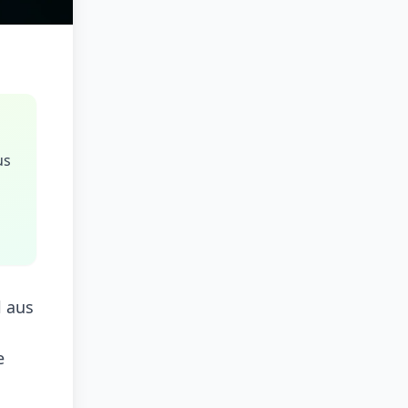
us
l aus
e