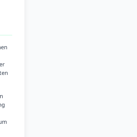
hen
er
ten
en
ng
aum