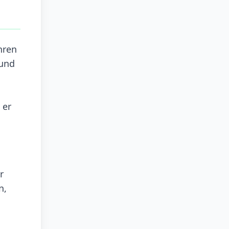
hren
 und
 er
h
r
n,