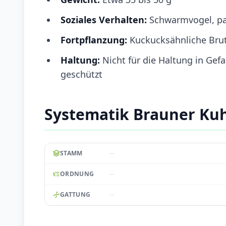
Soziales Verhalten:
Schwarmvogel, par
Fortpflanzung:
Kuckucksähnliche Brutp
Haltung:
Nicht für die Haltung in Gef
geschützt
Systematik Brauner Kuh
--
STAMM
--
ORDNUNG
--
GATTUNG