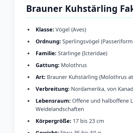
Brauner Kuhstärling Fa
Klasse:
Vögel (Aves)
Ordnung:
Sperlingsvögel (Passeriform
Familie:
Stärlinge (Icteridae)
Gattung:
Molothrus
Art:
Brauner Kuhstärling (Molothrus at
Verbreitung:
Nordamerika, von Kanad
Lebensraum:
Offene und halboffene L
Weidelandschaften
Körpergröße:
17 bis 23 cm
Gewicht:
Etwa 35 bis 50 g