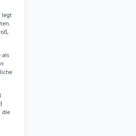
 legt
ten.
roß,
 als
en
liche
t
d
 die