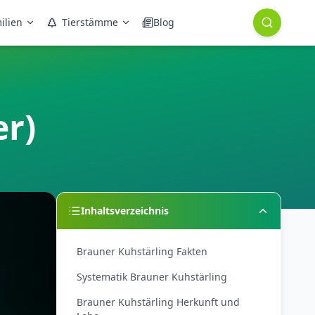
ilien
Tierstämme
Blog
er)
Inhaltsverzeichnis
Brauner Kuhstärling Fakten
Systematik Brauner Kuhstärling
Brauner Kuhstärling Herkunft und