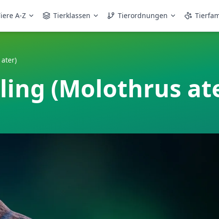
iere A-Z
Tierklassen
Tierordnungen
Tierfam
ater)
ing (Molothrus at