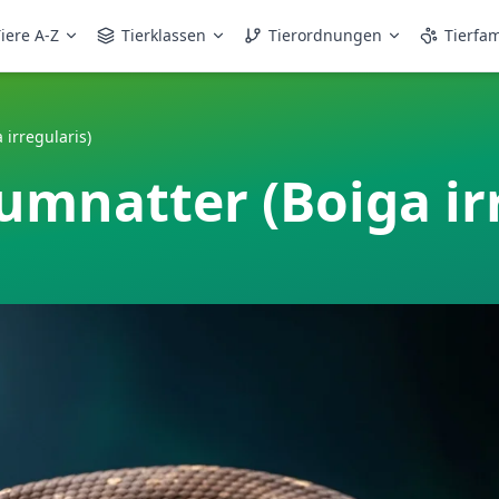
iere A-Z
Tierklassen
Tierordnungen
Tierfam
irregularis)
mnatter (Boiga irr