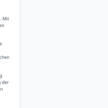
. Mit
nen
e
ichen
ng
 der
en