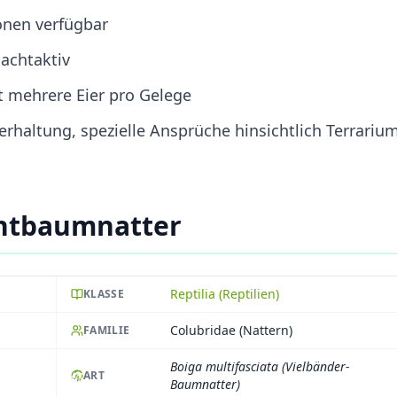
onen verfügbar
nachtaktiv
gt mehrere Eier pro Gelege
ierhaltung, spezielle Ansprüche hinsichtlich Terrariu
htbaumnatter
Reptilia (Reptilien)
KLASSE
Colubridae (Nattern)
FAMILIE
Boiga multifasciata (Vielbänder-
ART
Baumnatter)