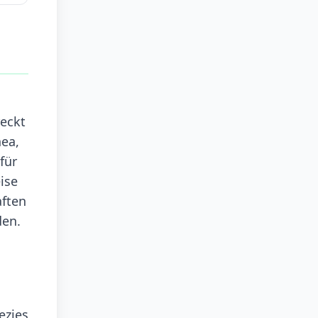
reckt
nea,
für
ise
aften
den.
ezies