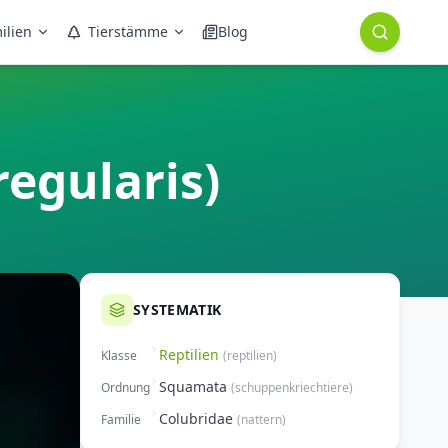
ilien
Tierstämme
Blog
egularis)
SYSTEMATIK
Reptilien
Klasse
(
reptilien
)
Squamata
Ordnung
(
schuppenkriechtiere
)
Colubridae
Familie
(
nattern
)