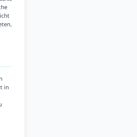
che
icht
eten,
h
t in
u
,