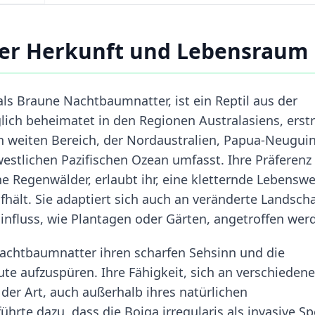
er Herkunft und Lebensraum
als Braune Nachtbaumnatter, ist ein Reptil aus der
glich beheimatet in den Regionen Australasiens, erst
en weiten Bereich, der Nordaustralien, Papua-Neugui
estlichen Pazifischen Ozean umfasst. Ihre Präferenz 
e Regenwälder, erlaubt ihr, eine kletternde Lebenswe
fhält. Sie adaptiert sich auch an veränderte Landsch
nfluss, wie Plantagen oder Gärten, angetroffen wer
 Nachtbaumnatter ihren scharfen Sehsinn und die
aufzuspüren. Ihre Fähigkeit, sich an verschiedene
er Art, auch außerhalb ihres natürlichen
ührte dazu, dass die Boiga irregularis als invasive Sp