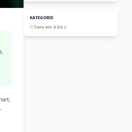
KATEGORIE
Tiere von A bis z
t,
nart,
,