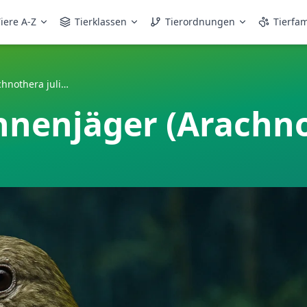
iere A-Z
Tierklassen
Tierordnungen
Tierfam
Braunbürzel-Spinnenjäger (Arachnothera juliae)
nnenjäger (Arachno