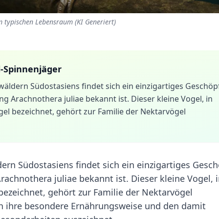
m typischen Lebensraum (KI Generiert)
-Spinnenjäger
wäldern Südostasiens findet sich ein einzigartiges Geschöp
 Arachnothera juliae bekannt ist. Dieser kleine Vogel, in
el bezeichnet, gehört zur Familie der Nektarvögel
ern Südostasiens findet sich ein einzigartiges Gesch
achnothera juliae bekannt ist. Dieser kleine Vogel, 
ezeichnet, gehört zur Familie der Nektarvögel
rch ihre besondere Ernährungsweise und den damit