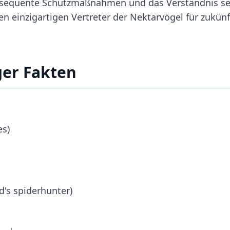
onsequente Schutzmaßnahmen und das Verständnis se
en einzigartigen Vertreter der Nektarvögel für zukünf
ger Fakten
es)
's spiderhunter)