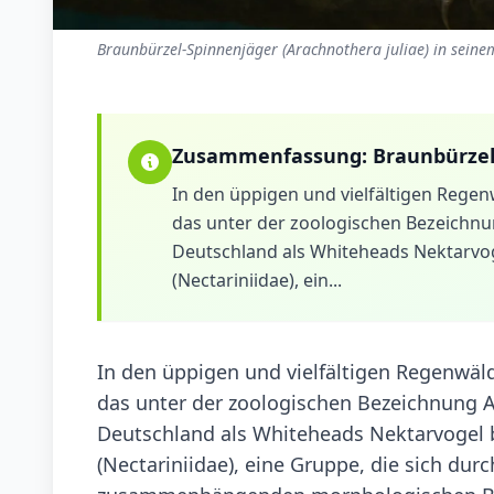
Braunbürzel-Spinnenjäger (Arachnothera juliae) in seine
Zusammenfassung:
Braunbürzel
In den üppigen und vielfältigen Regen
das unter der zoologischen Bezeichnung
Deutschland als Whiteheads Nektarvog
(Nectariniidae), ein...
In den üppigen und vielfältigen Regenwäld
das unter der zoologischen Bezeichnung Ar
Deutschland als Whiteheads Nektarvogel b
(Nectariniidae), eine Gruppe, die sich du