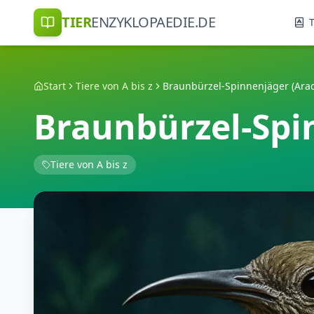
TIER
ENZYKLOPAEDIE.DE
T
Start
Tiere von A bis z
Braunbürzel-Spi
Tiere von A bis z