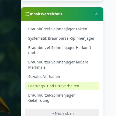
Inhaltsverzeichnis
Braunbürzel-Spinnenjäger Fakten
Systematik Braunbürzel-Spinnenjäger
Braunbürzel-Spinnenjäger Herkunft
und...
Braunbürzel-Spinnenjäger äußere
Merkmale
Soziales Verhalten
Paarungs- und Brutverhalten
Braunbürzel-Spinnenjäger
Gefährdung
Nach oben