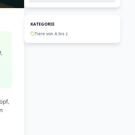
KATEGORIE
Tiere von A bis z
f,
öpf,
in