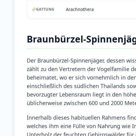
Arachnothera
GATTUNG
Braunbürzel-Spinnenjä
Der Braunbürzel-Spinnenjäger, dessen wiss
zählt zu den Vertretern der Vogelfamilie d
beheimatet, wo er sich vornehmlich in d
einschließlich des südlichen Thailands so
bevorzugter Lebensraum liegt in den höhe
üblicherweise zwischen 600 und 2000 Mete
Innerhalb dieses habituellen Rahmens fin
welches ihm eine Fülle von Nahrung wie I
Unterholz der feuchten Gebirgswälder für 