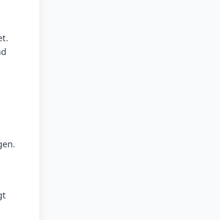
t.
nd
gen.
gt