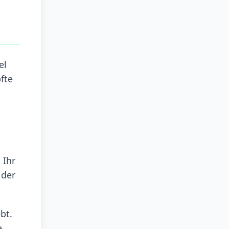
el
fte
 Ihr
 der
bt.
e