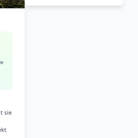
ie
t sie
ekt