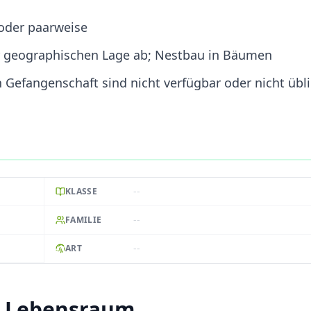
oder paarweise
er geographischen Lage ab; Nestbau in Bäumen
 Gefangenschaft sind nicht verfügbar oder nicht übl
--
KLASSE
--
FAMILIE
--
ART
d Lebensraum