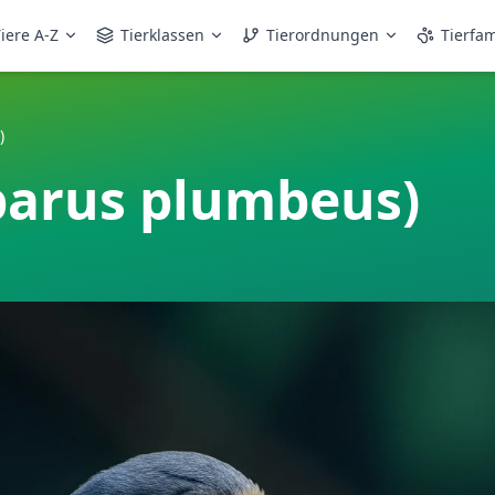
iere A-Z
Tierklassen
Tierordnungen
Tierfam
)
parus plumbeus)