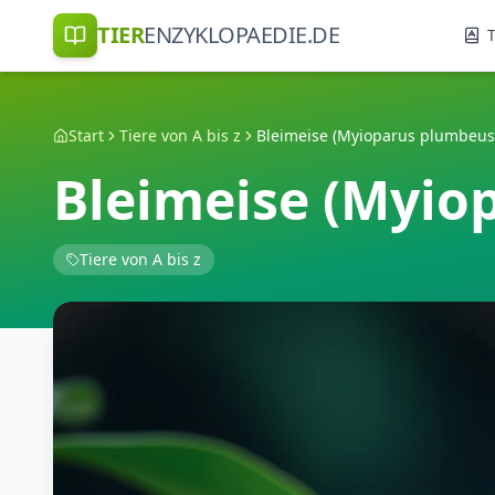
TIER
ENZYKLOPAEDIE.DE
T
Start
Tiere von A bis z
Bleimeise (Myioparus plumbeus
Bleimeise (Myio
Tiere von A bis z