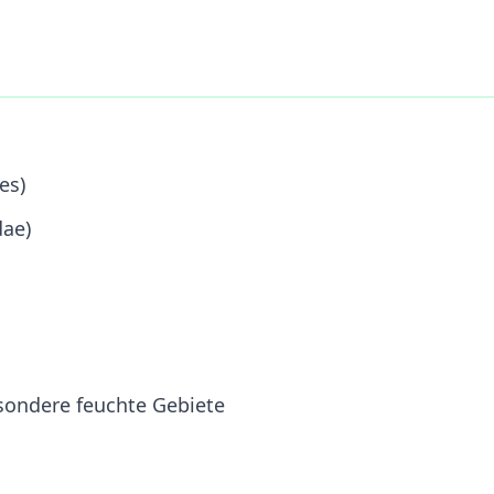
es)
dae)
sondere feuchte Gebiete