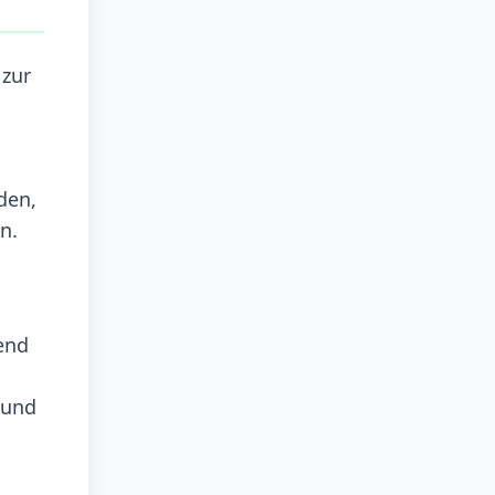
 zur
den,
n.
end
 und