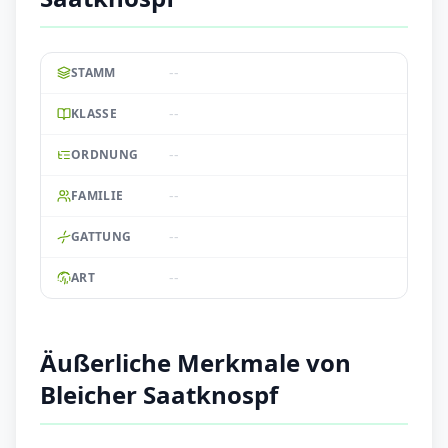
--
STAMM
--
KLASSE
--
ORDNUNG
--
FAMILIE
--
GATTUNG
--
ART
Äußerliche Merkmale von
Bleicher Saatknospf