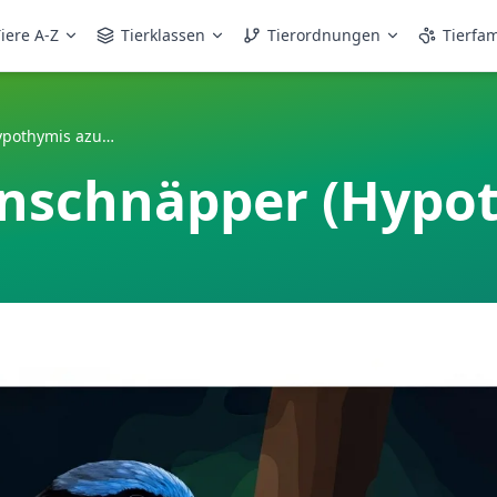
iere A-Z
Tierklassen
Tierordnungen
Tierfam
Blauglanz-Fliegenschnäpper (Hypothymis azurea)
enschnäpper (Hypo