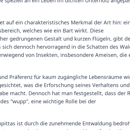
ie speziell an ein Leben im dichten Unterholz angepa
 auf ein charakteristisches Merkmal der Art hin: ei
ereich, welches wie ein Bart wirkt. Diese
eher gedrungenen Gestalt und kurzen Flügeln, gibt 
as sich dennoch hervorragend in die Schatten des Wa
berwiegend von Insekten, insbesondere Ameisen, die 
und Präferenz für kaum zugängliche Lebensräume wi
esichtet, was die Erforschung seines Verhaltens und
gabe macht. Dennoch hat man festgestellt, dass der 
des "wupp", eine wichtige Rolle bei der
ittas ist durch die zunehmende Entwaldung bedroh