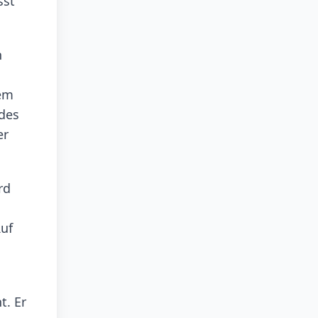
sst
n
dem
ldes
er
rd
Ruf
t. Er