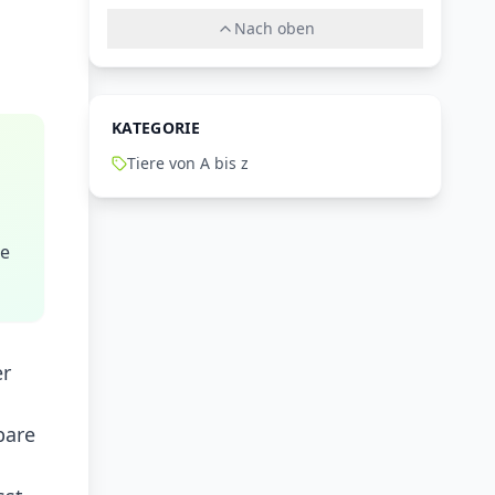
Nach oben
KATEGORIE
Tiere von A bis z
re
er
bare