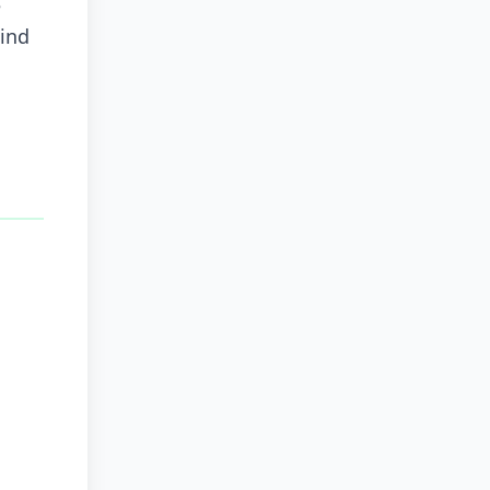
e
ind