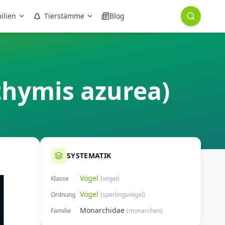
ilien
Tierstämme
Blog
thymis azurea)
SYSTEMATIK
Vögel
Klasse
(
vögel
)
Vögel
Ordnung
(
sperlingsvögel
)
Monarchidae
Familie
(
monarchen
)