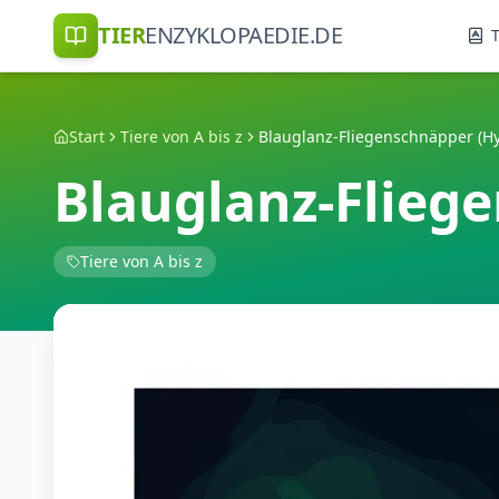
TIER
ENZYKLOPAEDIE.DE
T
Start
Tiere von A bis z
Blauglanz-Flieg
Tiere von A bis z