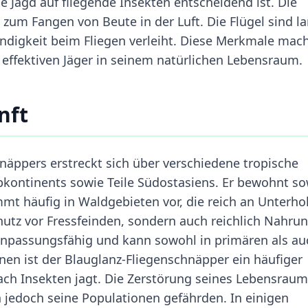
e Jagd auf fliegende Insekten entscheidend ist. Die
 zum Fangen von Beute in der Luft. Die Flügel sind l
digkeit beim Fliegen verleiht. Diese Merkmale mac
effektiven Jäger in seinem natürlichen Lebensraum.
nft
äppers erstreckt sich über verschiedene tropische
ubkontinents sowie Teile Südostasiens. Er bewohnt s
mt häufig in Waldgebieten vor, die reich an Unterho
utz vor Fressfeinden, sondern auch reichlich Nahrun
 anpassungsfähig und kann sowohl in primären als au
nen ist der Blauglanz-Fliegenschnäpper ein häufiger
ach Insekten jagt. Die Zerstörung seines Lebensrau
jedoch seine Populationen gefährden. In einigen