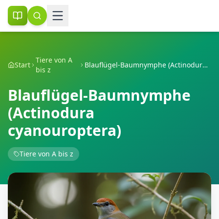
Tiere von A
Start
Blauflügel-Baumnymphe (Actinodura cyanouroptera)
bis z
Blauflügel-Baumnymphe
(Actinodura
cyanouroptera)
Tiere von A bis z