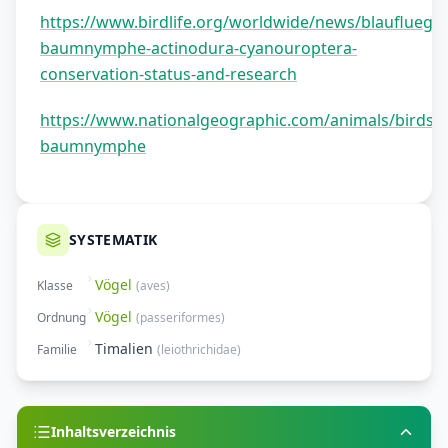
https://www.birdlife.org/worldwide/news/blaufluegel
baumnymphe-actinodura-cyanouroptera-
conservation-status-and-research
https://www.nationalgeographic.com/animals/birds/fa
baumnymphe
SYSTEMATIK
Vögel
Klasse
(
aves
)
Vögel
Ordnung
(
passeriformes
)
Timalien
Familie
(
leiothrichidae
)
Inhaltsverzeichnis