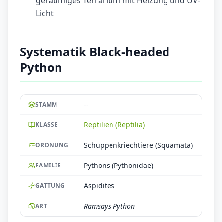
geräumiges Terrarium mit Heizung und UV-
Licht
Systematik Black-headed
Python
--
STAMM
Reptilien (Reptilia)
KLASSE
Schuppenkriechtiere (Squamata)
ORDNUNG
Pythons (Pythonidae)
FAMILIE
Aspidites
GATTUNG
Ramsays Python
ART