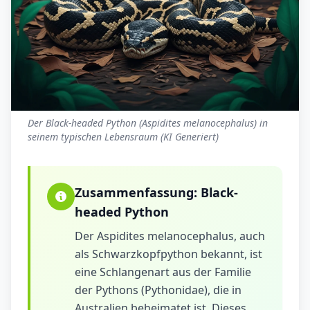
Der Black-headed Python (Aspidites melanocephalus) in
seinem typischen Lebensraum (KI Generiert)
Zusammenfassung:
Black-
headed Python
Der Aspidites melanocephalus, auch
als Schwarz­kopf­python bekannt, ist
eine Schlangenart aus der Familie
der Pythons (Pythonidae), die in
Australien beheimatet ist. Dieses