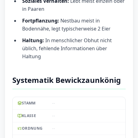
Soziales Verhalten:
Lebt meist einzeln oder
in Paaren
Fortpflanzung:
Nestbau meist in
Bodennähe, legt typischerweise 2 Eier
Haltung:
In menschlicher Obhut nicht
üblich, fehlende Informationen über
Haltung
Systematik Bewickzaunkönig
--
STAMM
--
KLASSE
--
ORDNUNG