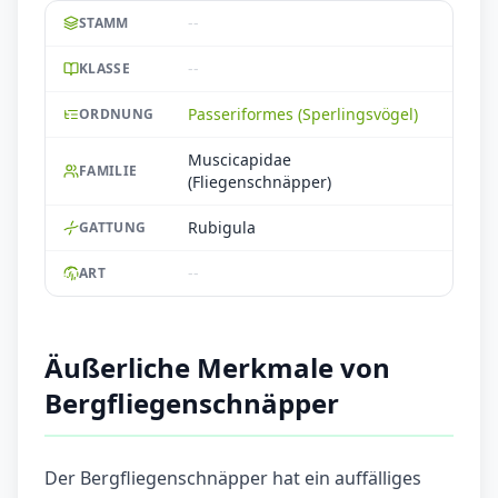
--
STAMM
--
KLASSE
Passeriformes (Sperlingsvögel)
ORDNUNG
Muscicapidae
FAMILIE
(Fliegenschnäpper)
Rubigula
GATTUNG
--
ART
Äußerliche Merkmale von
Bergfliegenschnäpper
Der Bergfliegenschnäpper hat ein auffälliges