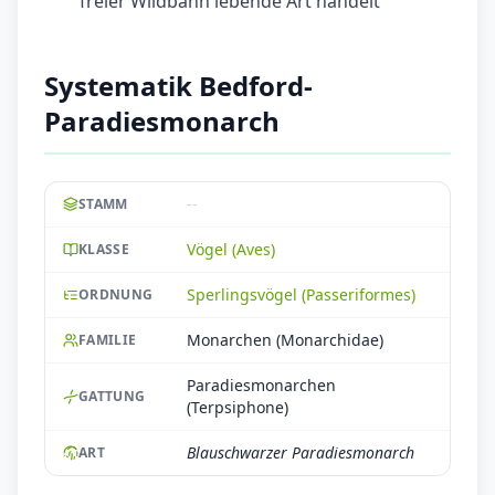
freier Wildbahn lebende Art handelt
Systematik Bedford-
Paradiesmonarch
--
STAMM
Vögel (Aves)
KLASSE
Sperlingsvögel (Passeriformes)
ORDNUNG
Monarchen (Monarchidae)
FAMILIE
Paradiesmonarchen
GATTUNG
(Terpsiphone)
Blauschwarzer Paradiesmonarch
ART