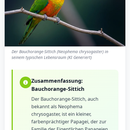
Der Bauchorange-Sittich (Neophema chrysogaster) in
seinem typischen Lebensraum (KI Generiert)
Zusammenfassung:
Bauchorange-Sittich
Der Bauchorange-Sittich, auch
bekannt als Neophema
chrysogaster, ist ein kleiner,
farbenprächtiger Papagei, der zur
Familie der Eigentlichen Papageien