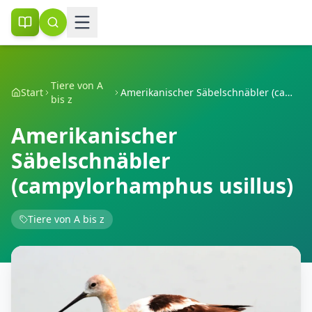
Tiere von A
Start
Amerikanischer Säbelschnäbler (campylorhamphus usillus)
bis z
Amerikanischer
Säbelschnäbler
(campylorhamphus usillus)
Tiere von A bis z