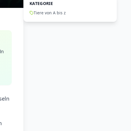
KATEGORIE
Tiere von A bis z
ln
seln
-
n