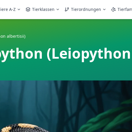
iere A-Z
Tierklassen
Tierordnungen
Tierfam
n albertisii)
ython (Leiopython a