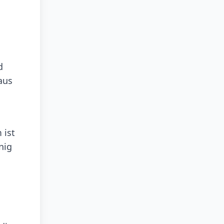
d
aus
 ist
nig