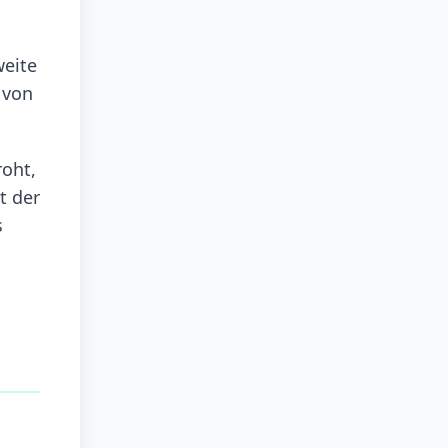
weite
 von
oht,
t der
s