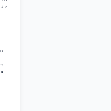
 die
en
er
ind