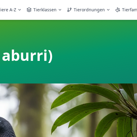
iere A-Z
Tierklassen
Tierordnungen
Tierfam
 aburri)