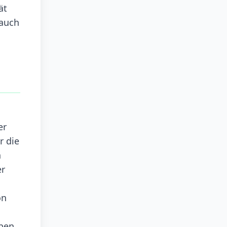
ät
 auch
er
r die
n
er
on
eben