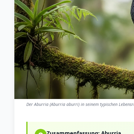
Der Aburria (Aburria aburri) in seinem typischen Lebensr
Zusammenfassung:
Aburria