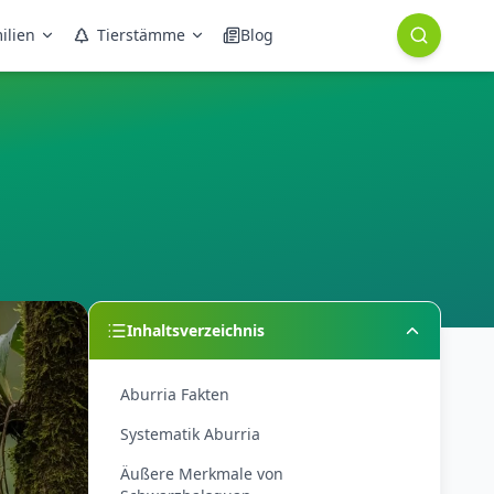
ilien
Tierstämme
Blog
Inhaltsverzeichnis
Aburria Fakten
Systematik Aburria
Äußere Merkmale von