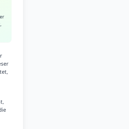
er
,
r
eser
tet,
t,
die