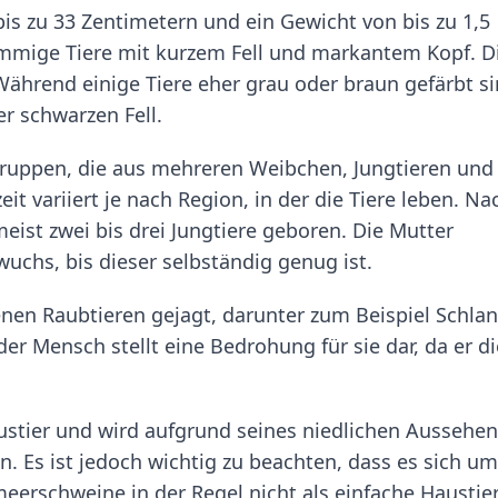
bis zu 33 Zentimetern und ein Gewicht von bis zu 1,5
ämmige Tiere mit kurzem Fell und markantem Kopf. D
 Während einige Tiere eher grau oder braun gefärbt si
er schwarzen Fell.
Gruppen, die aus mehreren Weibchen, Jungtieren und
 variiert je nach Region, in der die Tiere leben. Na
eist zwei bis drei Jungtiere geboren. Die Mutter
uchs, bis dieser selbständig genug ist.
en Raubtieren gejagt, darunter zum Beispiel Schla
er Mensch stellt eine Bedrohung für sie dar, da er di
ustier und wird aufgrund seines niedlichen Aussehe
n. Es ist jedoch wichtig zu beachten, dass es sich um
eerschweine in der Regel nicht als einfache Haustie