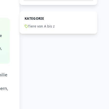
KATEGORIE
Tiere von A bis z
ie
n,
ilie
ern,