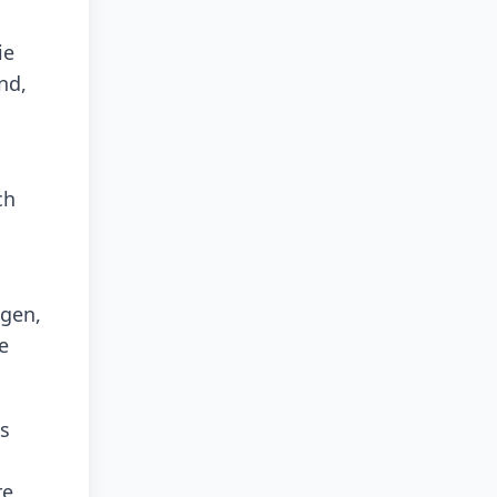
ie
nd,
ch
ngen,
e
ns
re