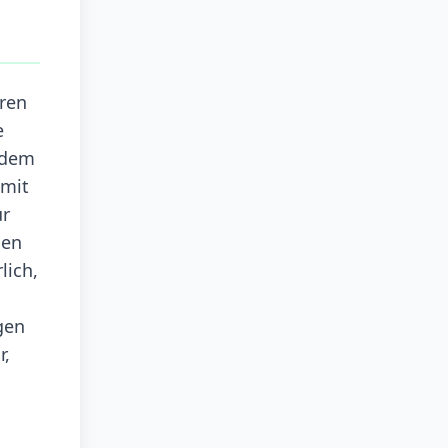
eren
e
t dem
 mit
ür
nen
lich,
gen
r,