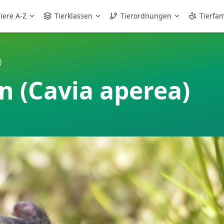
iere A-Z
Tierklassen
Tierordnungen
Tierfam
)
 (Cavia aperea)