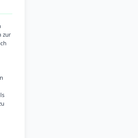
n
 zur
ich
en
ls
zu