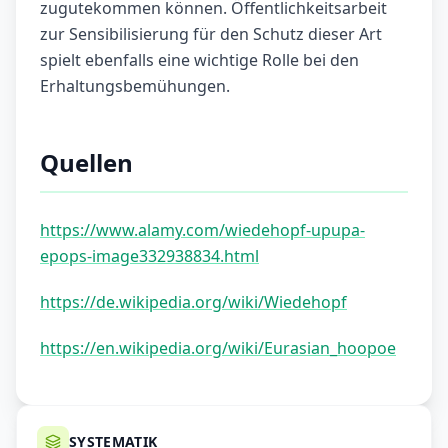
zugutekommen können. Öffentlichkeitsarbeit
zur Sensibilisierung für den Schutz dieser Art
spielt ebenfalls eine wichtige Rolle bei den
Erhaltungsbemühungen.
Quellen
https://www.alamy.com/wiedehopf-upupa-
epops-image332938834.html
https://de.wikipedia.org/wiki/Wiedehopf
https://en.wikipedia.org/wiki/Eurasian_hoopoe
SYSTEMATIK