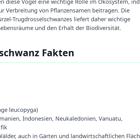
elen diese Vögel eine wichtige Rolle im Ökosystem, i
zur Verbreitung von Pflanzensamen beitragen. Die
zel-Trugdrosselschwanzes liefert daher wichtige
 Lebensräume und den Erhalt der Biodiversität.
lschwanz Fakten
age leucopyga)
asmanien, Indonesien, Neukaledonien, Vanuatu,
fik
älder, auch in Gärten und landwirtschaftlichen Fläc