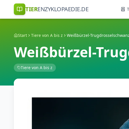
TIER
ENZYKLOPAEDIE.DE
T
Start
Tiere von A bis z
Weißbürzel-Trug
Tiere von A bis z