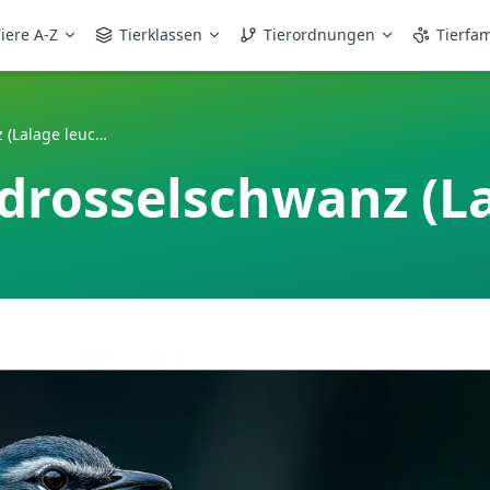
iere A-Z
Tierklassen
Tierordnungen
Tierfam
Weißbürzel-Trugdrosselschwanz (Lalage leucopyga)
drosselschwanz (La