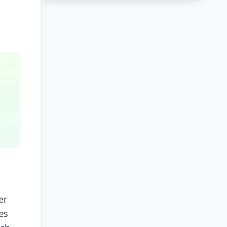
er
es