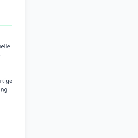
elle
e
rtige
ung