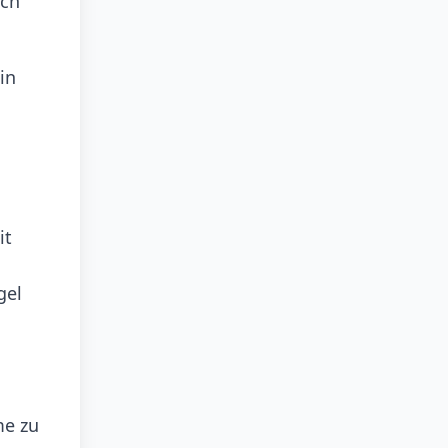
ich
in
it
gel
me zu