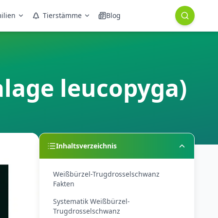
ilien
Tierstämme
Blog
lage leucopyga)
Inhaltsverzeichnis
Weißbürzel-Trugdrosselschwanz
Fakten
Systematik Weißbürzel-
Trugdrosselschwanz