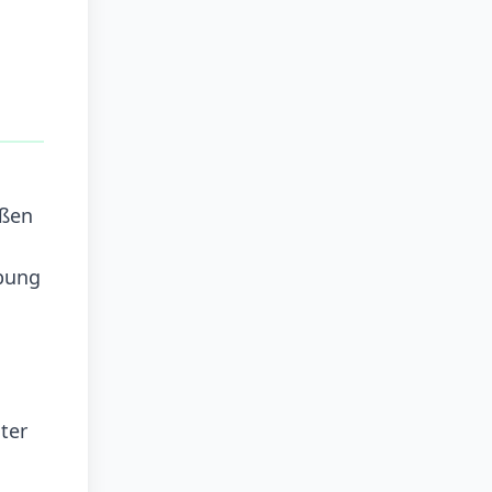
ißen
ebung
ter