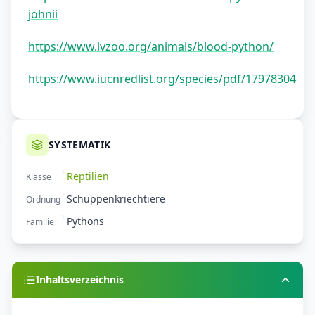
johnii
https://www.lvzoo.org/animals/blood-python/
https://www.iucnredlist.org/species/pdf/17978304
SYSTEMATIK
Reptilien
Klasse
Schuppenkriechtiere
Ordnung
Pythons
Familie
Inhaltsverzeichnis