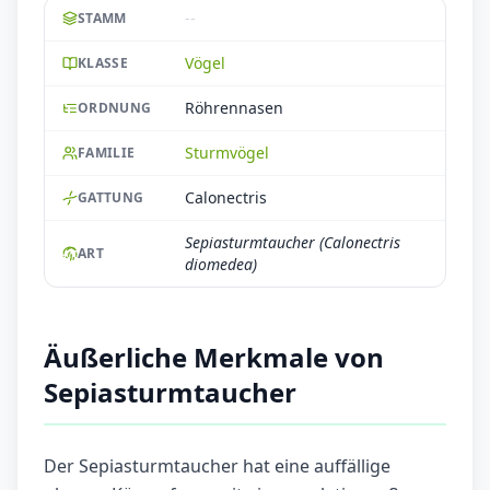
--
STAMM
Vögel
KLASSE
Röhrennasen
ORDNUNG
Sturmvögel
FAMILIE
Calonectris
GATTUNG
Sepiasturmtaucher (Calonectris
ART
diomedea)
Äußerliche Merkmale von
Sepiasturmtaucher
Der Sepiasturmtaucher hat eine auffällige