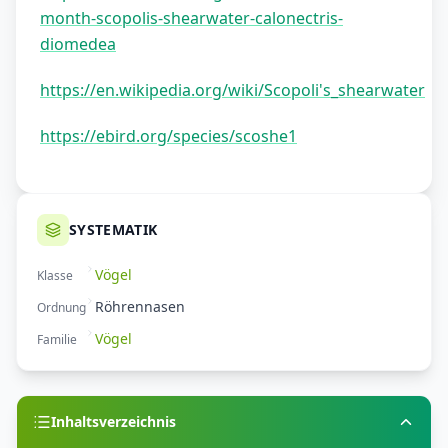
month-scopolis-shearwater-calonectris-
diomedea
https://en.wikipedia.org/wiki/Scopoli's_shearwater
https://ebird.org/species/scoshe1
SYSTEMATIK
Vögel
Klasse
Röhrennasen
Ordnung
Vögel
Familie
Inhaltsverzeichnis