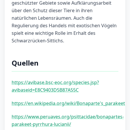
geschützter Gebiete sowie Aufklärungsarbeit
über den Schutz dieser Tiere in ihren
natürlichen Lebensräumen. Auch die
Regulierung des Handels mit exotischen Vögeln
spielt eine wichtige Rolle im Erhalt des
Schwarzrücken-Sittichs.
Quellen
https://avibase.bsc-eoc.org/species.jsp?
avibaseid=E8C9403D5B87A55C
https://en.wikipedia.org/wiki/Bonaparte's_parakeet
https://www.peruaves.org/psittacidae/bonapartes-
parakeet-pyrrhura-lucianii/