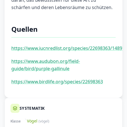
daran, das Bewusstsein für diese Art zu
schärfen und deren Lebensräume zu schützen.
Quellen
https://www.iucnredlist.org/species/22698363/14897
https://www.audubon.org/field-
guide/bird/purple-gallinule
https://www.birdlife.org/species/22698363
SYSTEMATIK
Vögel
Klasse
(
vögel
)