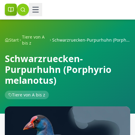
Tiere von A
Start
Schwarzruecken-Purpurhuhn (Porphyrio melanotus)
bis z
Schwarzruecken-
Purpurhuhn (Porphyrio
melanotus)
Tiere von A bis z