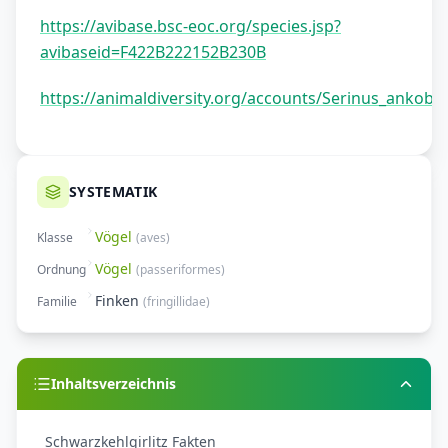
https://avibase.bsc-eoc.org/species.jsp?
avibaseid=F422B222152B230B
https://animaldiversity.org/accounts/Serinus_ankobere
SYSTEMATIK
Vögel
Klasse
(
aves
)
Vögel
Ordnung
(
passeriformes
)
Finken
Familie
(
fringillidae
)
Inhaltsverzeichnis
Schwarzkehlgirlitz Fakten