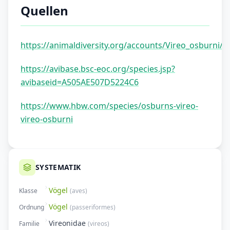
Quellen
https://animaldiversity.org/accounts/Vireo_osburni/
https://avibase.bsc-eoc.org/species.jsp?
avibaseid=A505AE507D5224C6
https://www.hbw.com/species/osburns-vireo-
vireo-osburni
SYSTEMATIK
Vögel
Klasse
(
aves
)
Vögel
Ordnung
(
passeriformes
)
Vireonidae
Familie
(
vireos
)