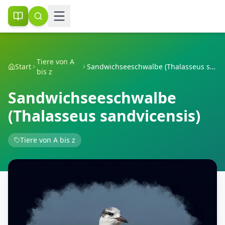
Tiere von A
Start
Sandwichseeschwalbe (Thalasseus sandvicensis)
bis z
Sandwichseeschwalbe
(Thalasseus sandvicensis)
Tiere von A bis z