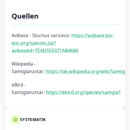
Quellen
Avibase - Sturnus sericeus:
https://avibase.bsc-
eoc.org/species.jsp?
avibaseid=7EAD555371AB4680
Wikipedia -
Samtglanzstar:
https://de.wikipedia.org/wiki/Samtgla
eBird -
Samtglanzstar:
https://ebird.org/species/samgla1
SYSTEMATIK