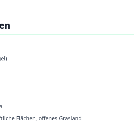
ten
el)
a
tliche Flächen, offenes Grasland