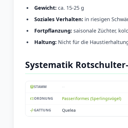
Gewicht:
ca. 15-25 g
Soziales Verhalten:
in riesigen Schwä
Fortpflanzung:
saisonale Züchter, kol
Haltung:
Nicht für die Haustierhaltun
Systematik Rotschulte
--
STAMM
Passeriformes (Sperlingsvögel)
ORDNUNG
Quelea
GATTUNG