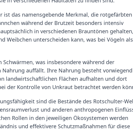
sie in verschiedenen Habitaten zu finden sind.
er ist das namensgebende Merkmal, die rotgefärbten
ännchen während der Brutzeit besonders intensiv
 hauptsächlich in verschiedenen Brauntönen gehalten
d Weibchen unterscheiden kann, was bei Vögeln als
oßen Schwärmen, was insbesondere während der
 Nahrung auffällt. Ihre Nahrung besteht vorwiegend
on landwirtschaftlichen Flächen aufhalten und dort
 bei der Kontrolle von Unkraut betrachtet werden kön
sungsfähigkeit sind die Bestände des Rotschulter-We
ebensraumverlust und anderen anthropogenen Einflüs
ischen Rollen in den jeweiligen Ökosystemen werden
ständnis und effektivere Schutzmaßnahmen für diese