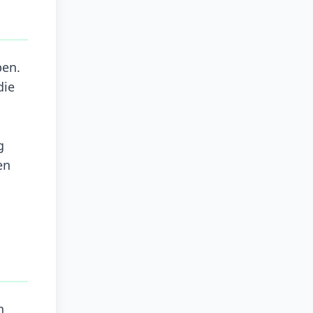
ben.
die
g
en
h