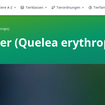
iere A-Z
Tierklassen
Tierordnungen
Tierfam
hrops)
er (Quelea erythro