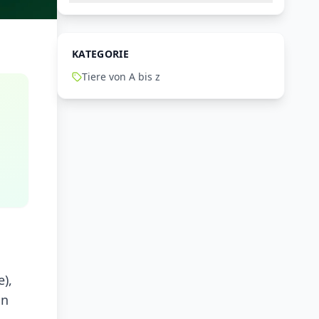
KATEGORIE
Tiere von A bis z
e),
in