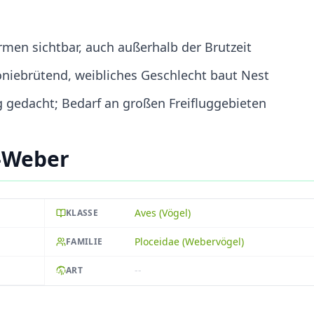
rmen sichtbar, auch außerhalb der Brutzeit
oniebrütend, weibliches Geschlecht baut Nest
g gedacht; Bedarf an großen Freifluggebieten
r-Weber
Aves (Vögel)
KLASSE
Ploceidae (Webervögel)
FAMILIE
--
ART