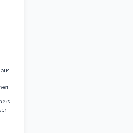
,
 aus
nen.
bers
sen