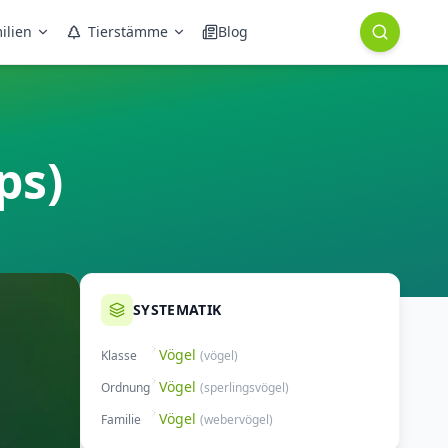
ilien
Tierstämme
Blog
ps)
SYSTEMATIK
Vögel
Klasse
(
vögel
)
Vögel
Ordnung
(
sperlingsvögel
)
Vögel
Familie
(
webervögel
)