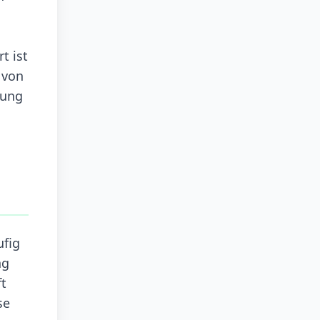
t ist
 von
rung
ufig
ng
ft
se