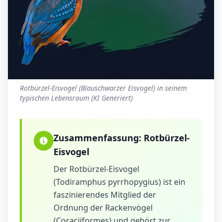
Rotbürzel-Eisvogel (Blauschwarzer Eisvogel) in seinem
typischen Lebensraum (KI Generiert)
Zusammenfassung:
Rotbürzel-
Eisvogel
Der Rotbürzel-Eisvogel
(Todiramphus pyrrhopygius) ist ein
faszinierendes Mitglied der
Ordnung der Rackenvögel
(Coraciiformes) und gehört zur