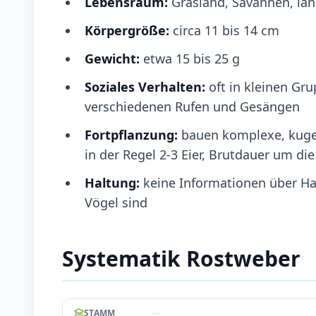
Lebensraum:
Grasland, Savannen, lan
Körpergröße:
circa 11 bis 14 cm
Gewicht:
etwa 15 bis 25 g
Soziales Verhalten:
oft in kleinen Gr
verschiedenen Rufen und Gesängen
Fortpflanzung:
bauen komplexe, kuge
in der Regel 2-3 Eier, Brutdauer um di
Haltung:
keine Informationen über Ha
Vögel sind
Systematik Rostweber
--
STAMM