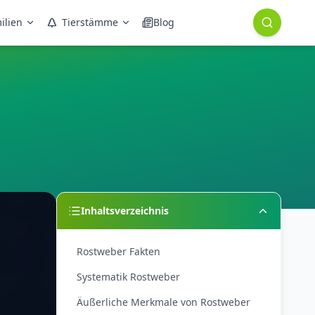
ilien
Tierstämme
Blog
Inhaltsverzeichnis
Rostweber Fakten
Systematik Rostweber
Äußerliche Merkmale von Rostweber