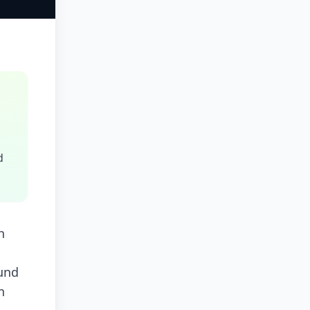
d
h
rund
n