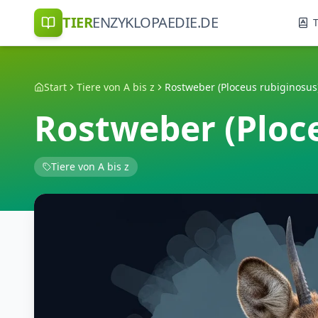
TIER
ENZYKLOPAEDIE.DE
T
Start
Tiere von A bis z
Rostweber (Ploceus rubiginosus
Rostweber (Ploc
Tiere von A bis z