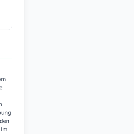
nem
e
n
rbung
nden
 im