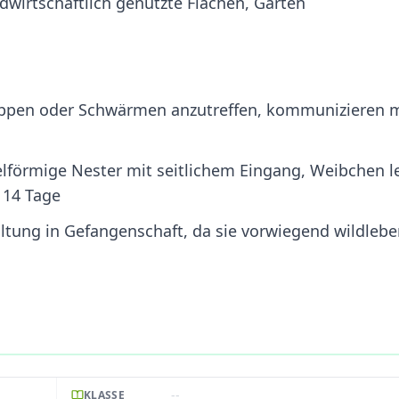
dwirtschaftlich genutzte Flächen, Gärten
uppen oder Schwärmen anzutreffen, kommunizieren m
lförmige Nester mit seitlichem Eingang, Weibchen l
e 14 Tage
ltung in Gefangenschaft, da sie vorwiegend wildleb
--
KLASSE