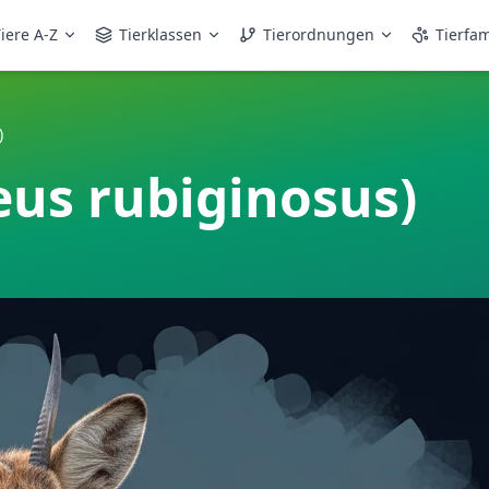
iere A-Z
Tierklassen
Tierordnungen
Tierfam
)
eus rubiginosus)