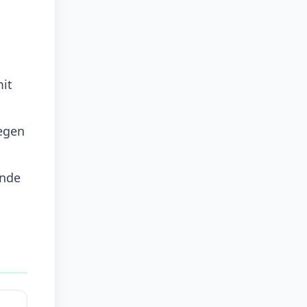
it
egen
ende