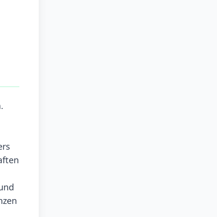
.
ers
aften
 und
nzen