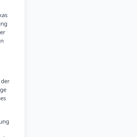
kas
ung
er
en
 der
age
des
nung