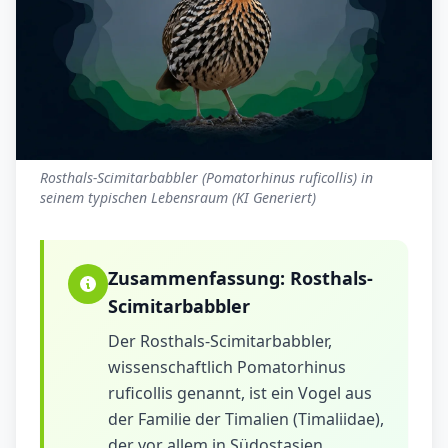
Rosthals-Scimitarbabbler (Pomatorhinus ruficollis) in
seinem typischen Lebensraum (KI Generiert)
Zusammenfassung:
Rosthals-
Scimitarbabbler
Der Rosthals-Scimitarbabbler,
wissenschaftlich Pomatorhinus
ruficollis genannt, ist ein Vogel aus
der Familie der Timalien (Timaliidae),
der vor allem in Südostasien