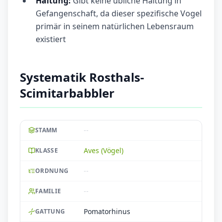
Haltung:
Gibt keine übliche Haltung in
Gefangenschaft, da dieser spezifische Vogel
primär in seinem natürlichen Lebensraum
existiert
Systematik Rosthals-
Scimitarbabbler
--
STAMM
Aves (Vögel)
KLASSE
--
ORDNUNG
--
FAMILIE
Pomatorhinus
GATTUNG