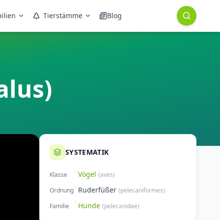
ilien
Tierstämme
Blog
alus)
SYSTEMATIK
Vögel
Klasse
(
aves
)
Ruderfüßer
Ordnung
(
pelecaniformes
)
Hunde
Familie
(
pelecanidae
)