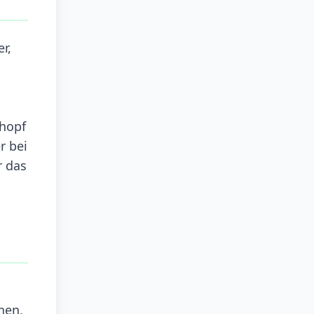
r,
chopf
r bei
r das
nen,