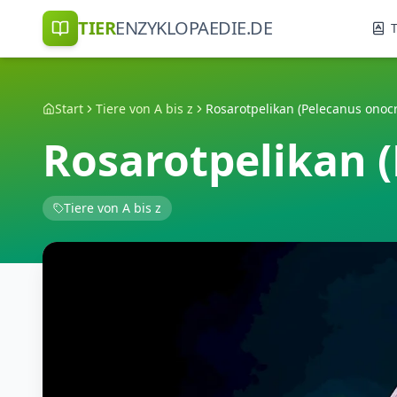
TIER
ENZYKLOPAEDIE.DE
T
Start
Tiere von A bis z
Rosarotpelikan (Pelecanus onocr
Rosarotpelikan 
Tiere von A bis z