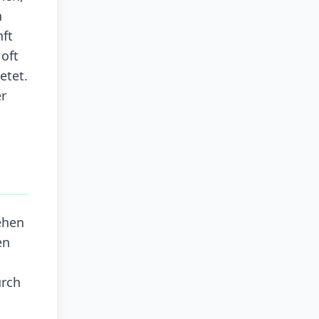
n
nft
 oft
etet.
er
ehen
en
urch