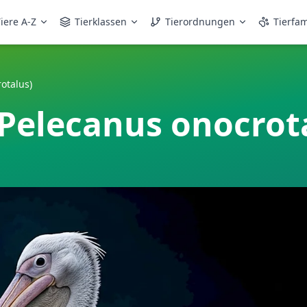
iere A-Z
Tierklassen
Tierordnungen
Tierfam
otalus)
(Pelecanus onocrot