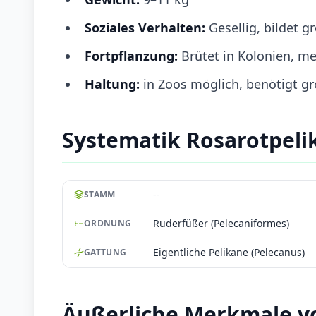
Soziales Verhalten:
Gesellig, bildet 
Fortpflanzung:
Brütet in Kolonien, mei
Haltung:
in Zoos möglich, benötigt g
Systematik Rosarotpeli
--
STAMM
Ruderfüßer (Pelecaniformes)
ORDNUNG
Eigentliche Pelikane (Pelecanus)
GATTUNG
Äußerliche Merkmale v