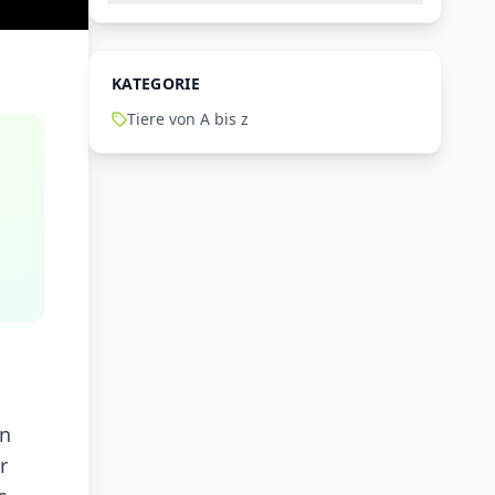
KATEGORIE
Tiere von A bis z
en
r