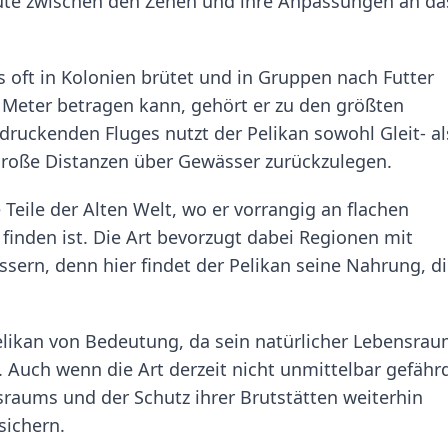
äute zwischen den Zehen und ihre Anpassungen an da
as oft in Kolonien brütet und in Gruppen nach Futter
,5 Meter betragen kann, gehört er zu den größten
ruckenden Fluges nutzt der Pelikan sowohl Gleit- al
 große Distanzen über Gewässer zurückzulegen.
Teile der Alten Welt, wo er vorrangig an flachen
nden ist. Die Art bevorzugt dabei Regionen mit
ern, denn hier findet der Pelikan seine Nahrung, d
ikan von Bedeutung, da sein natürlicher Lebensra
. Auch wenn die Art derzeit nicht unmittelbar gefähr
nsraums und der Schutz ihrer Brutstätten weiterhin
sichern.