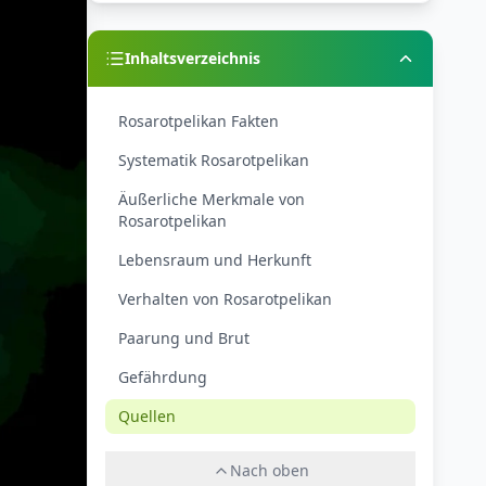
Inhaltsverzeichnis
Rosarotpelikan Fakten
Systematik Rosarotpelikan
Äußerliche Merkmale von
Rosarotpelikan
Lebensraum und Herkunft
Verhalten von Rosarotpelikan
Paarung und Brut
Gefährdung
Quellen
Nach oben