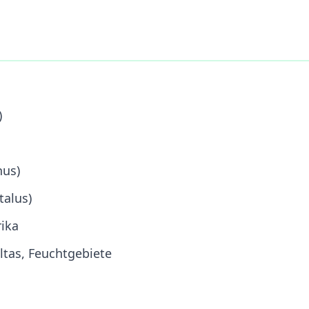
)
nus)
talus)
rika
tas, Feuchtgebiete