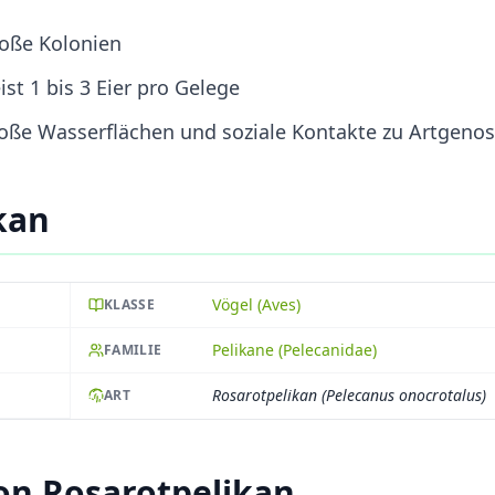
große Kolonien
st 1 bis 3 Eier pro Gelege
roße Wasserflächen und soziale Kontakte zu Artgeno
kan
Vögel (Aves)
KLASSE
Pelikane (Pelecanidae)
FAMILIE
Rosarotpelikan (Pelecanus onocrotalus)
ART
on Rosarotpelikan