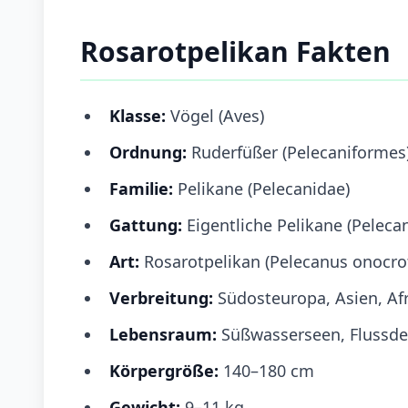
Rosarotpelikan Fakten
Klasse:
Vögel (Aves)
Ordnung:
Ruderfüßer (Pelecaniformes
Familie:
Pelikane (Pelecanidae)
Gattung:
Eigentliche Pelikane (Peleca
Art:
Rosarotpelikan (Pelecanus onocro
Verbreitung:
Südosteuropa, Asien, Af
Lebensraum:
Süßwasserseen, Flussdel
Körpergröße:
140–180 cm
Gewicht:
9–11 kg