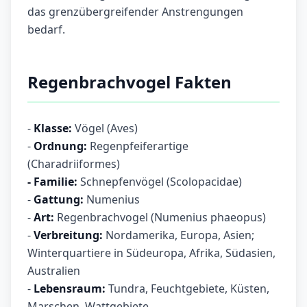
das grenzübergreifender Anstrengungen
bedarf.
Regenbrachvogel Fakten
-
Klasse:
Vögel (Aves)
-
Ordnung:
Regenpfeiferartige
(Charadriiformes)
- Familie:
Schnepfenvögel (Scolopacidae)
-
Gattung:
Numenius
-
Art:
Regenbrachvogel (Numenius phaeopus)
-
Verbreitung:
Nordamerika, Europa, Asien;
Winterquartiere in Südeuropa, Afrika, Südasien,
Australien
-
Lebensraum:
Tundra, Feuchtgebiete, Küsten,
Marschen, Wattgebiete