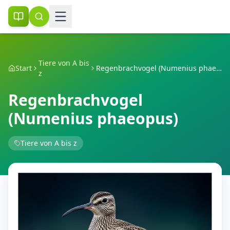
Tiere von A bis
Start
Regenbrachvogel (Numenius phaeopus)
z
Regenbrachvogel
(Numenius phaeopus)
Tiere von A bis z