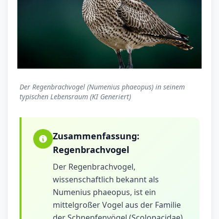
Der Regenbrachvogel (Numenius phaeopus) in seinem
typischen Lebensraum (KI Generiert)
Zusammenfassung:
Regenbrachvogel
Der Regenbrachvogel,
wissenschaftlich bekannt als
Numenius phaeopus, ist ein
mittelgroßer Vogel aus der Familie
der Schnepfenvögel (Scolopacidae).