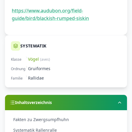
https://www.audubon.org/field-
guide/bird/blackish-rumped-siskin
SYSTEMATIK
Vögel
Klasse
(
aves
)
Gruiformes
Ordnung
Rallidae
Familie
Inhaltsverzeichnis
Fakten zu Zwergsumpfhuhn
Systematik Rallenralle