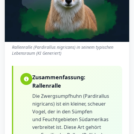
Rallenralle (Pardirallus nigricans) in seinem typischen
Lebensraum (KI Generiert)
Zusammenfassung:
Rallenralle
Die Zwergsumpfhuhn (Pardirallus
nigricans) ist ein kleiner, scheuer
Vogel, der in den Sümpfen
und Feuchtgebieten Südamerikas
verbreitet ist. Diese Art gehört