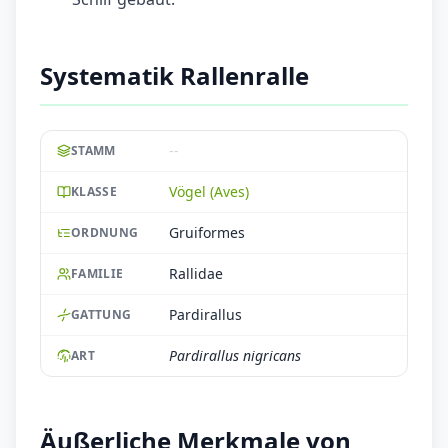
Systematik Rallenralle
--
STAMM
Vögel (Aves)
KLASSE
Gruiformes
ORDNUNG
Rallidae
FAMILIE
Pardirallus
GATTUNG
Pardirallus nigricans
ART
Äußerliche Merkmale von