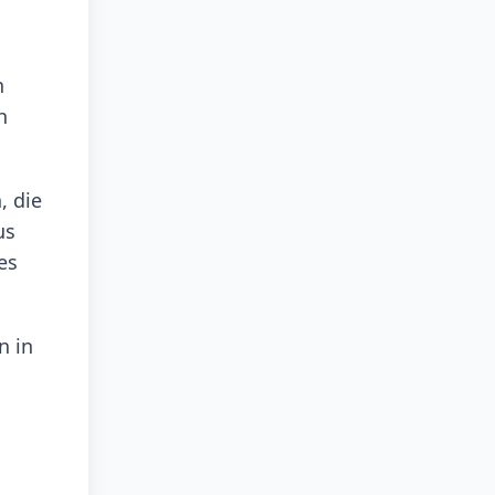
n
h
, die
us
es
n in