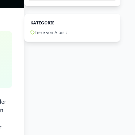
KATEGORIE
Tiere von A bis z
der
in
r