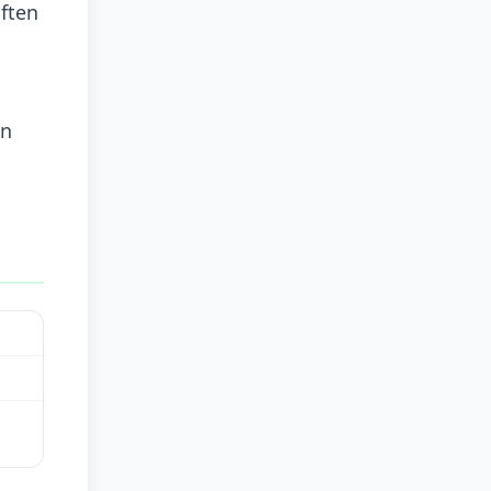
ften
in