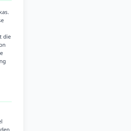
kas.
se
t die
von
re
ung
l
rden,