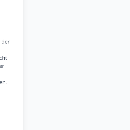
 der
cht
er
en.