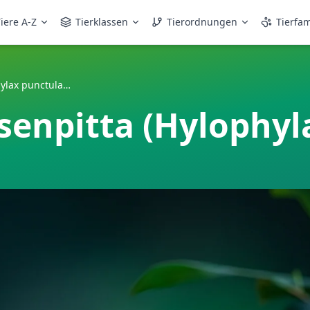
iere A-Z
Tierklassen
Tierordnungen
Tierfam
Punktierte Ameisenpitta (Hylophylax punctulatus)
senpitta (Hylophyl