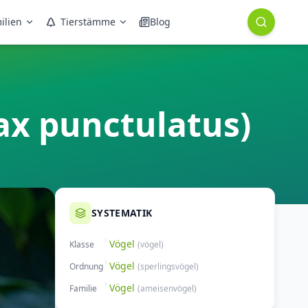
ilien
Tierstämme
Blog
ax punctulatus)
SYSTEMATIK
Vögel
Klasse
(
vögel
)
Vögel
Ordnung
(
sperlingsvögel
)
Vögel
Familie
(
ameisenvögel
)