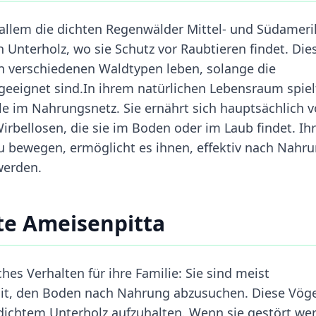
allem die dichten Regenwälder Mittel- und Südameri
h Unterholz, wo sie Schutz vor Raubtieren findet. Die
n verschiedenen Waldtypen leben, solange die
eeignet sind.In ihrem natürlichen Lebensraum spiel
le im Nahrungsnetz. Sie ernährt sich hauptsächlich 
rbellosen, die sie im Boden oder im Laub findet. Ih
 zu bewegen, ermöglicht es ihnen, effektiv nach Nahr
werden.
te Ameisenpitta
hes Verhalten für ihre Familie: Sie sind meist
mit, den Boden nach Nahrung abzusuchen. Diese Vöge
n dichtem Unterholz aufzuhalten. Wenn sie gestört we