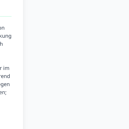
on
ckung
ch
r im
rend
egen
en;