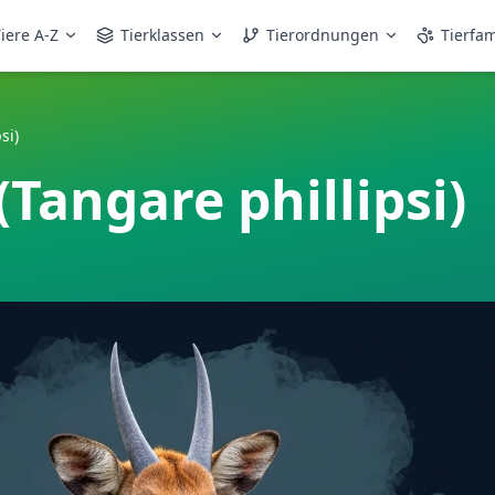
iere A-Z
Tierklassen
Tierordnungen
Tierfam
si)
(Tangare phillipsi)