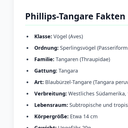
Phillips-Tangare Fakten
Klasse:
Vögel (Aves)
Ordnung:
Sperlingsvögel (Passeriform
Familie:
Tangaren (Thraupidae)
Gattung:
Tangara
Art:
Blaubürzel-Tangare (Tangara peru
Verbreitung:
Westliches Südamerika, v
Lebensraum:
Subtropische und tropi
Körpergröße:
Etwa 14 cm
Gewicht:
Ungefähr 20g