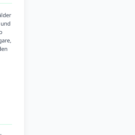
älder
n und
o
gare,
den