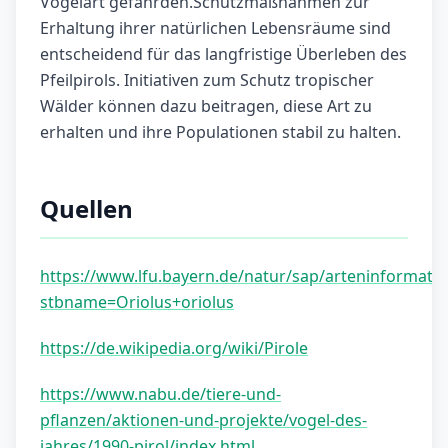
Vogelart gefährden.Schutzmaßnahmen zur
Erhaltung ihrer natürlichen Lebensräume sind
entscheidend für das langfristige Überleben des
Pfeilpirols. Initiativen zum Schutz tropischer
Wälder können dazu beitragen, diese Art zu
erhalten und ihre Populationen stabil zu halten.
Quellen
https://www.lfu.bayern.de/natur/sap/arteninformatio
stbname=Oriolus+oriolus
https://de.wikipedia.org/wiki/Pirole
https://www.nabu.de/tiere-und-
pflanzen/aktionen-und-projekte/vogel-des-
jahres/1990-pirol/index.html