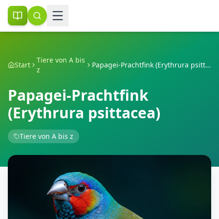
Tiere von A bis
Start
Papagei-Prachtfink (Erythrura psittacea)
z
Papagei-Prachtfink
(Erythrura psittacea)
Tiere von A bis z