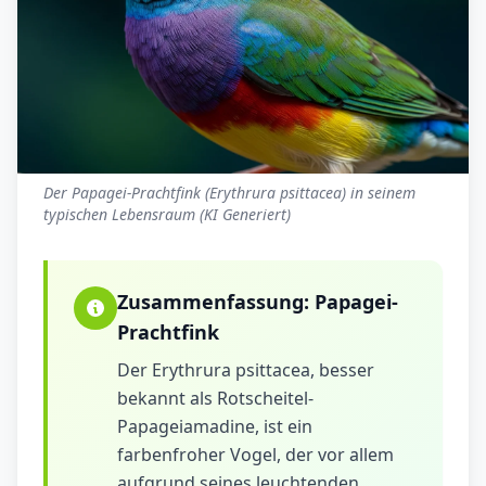
Der Papagei-Prachtfink (Erythrura psittacea) in seinem
typischen Lebensraum (KI Generiert)
Zusammenfassung:
Papagei-
Prachtfink
Der Erythrura psittacea, besser
bekannt als Rotscheitel-
Papageiamadine, ist ein
farbenfroher Vogel, der vor allem
aufgrund seines leuchtenden