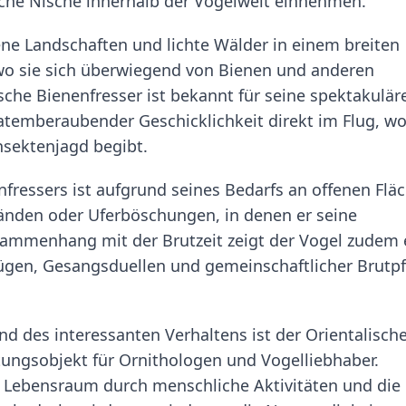
che Nische innerhalb der Vogelwelt einnehmen.
ne Landschaften und lichte Wälder in einem breiten
wo sie sich überwiegend von Bienen und anderen
sche Bienenfresser ist bekannt für seine spektakulär
 atemberaubender Geschicklichkeit direkt im Flug, w
Insektenjagd begibt.
fressers ist aufgrund seines Bedarfs an offenen Flä
wänden oder Uferböschungen, in denen er seine
sammenhang mit der Brutzeit zeigt der Vogel zudem 
lügen, Gesangsduellen und gemeinschaftlicher Brutp
nd des interessanten Verhaltens ist der Orientalisch
tungsobjekt für Ornithologen und Vogelliebhaber.
Lebensraum durch menschliche Aktivitäten und die