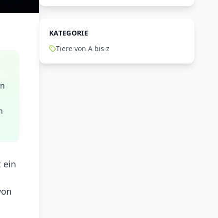
KATEGORIE
Tiere von A bis z
in
n
 ein
von