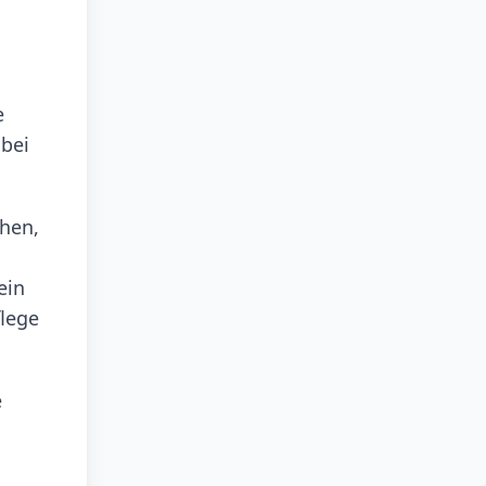
e
obei
chen,
ein
flege
e