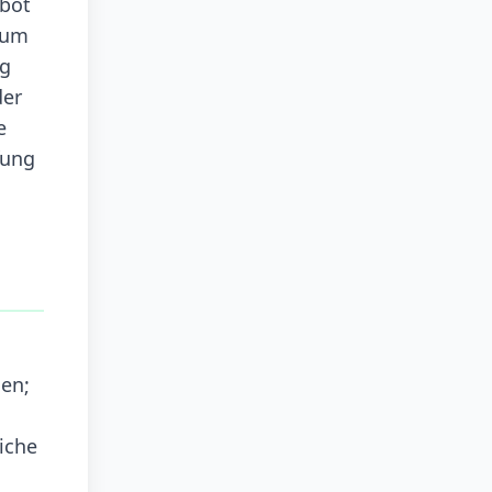
ebot
, um
ng
der
e
fung
nen;
iche