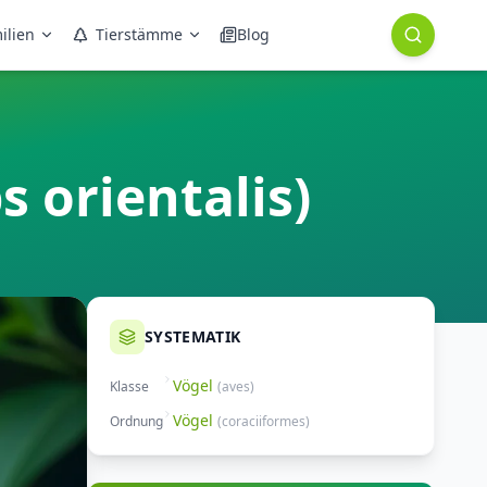
ilien
Tierstämme
Blog
 orientalis)
SYSTEMATIK
Vögel
Klasse
(
aves
)
Vögel
Ordnung
(
coraciiformes
)