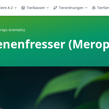
iere A-Z
Tierklassen
Tierordnungen
Tierfam
rops orientalis)
enenfresser (Merops