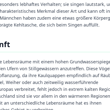
sonders lebhaftes Verhalten; sie singen lautstark, 
harakteristisches Merkmal dieser Art und kann oft i
 Männchen haben zudem eine etwas größere Körper
rägte Kehltasche, die sich beim Singen auffüllt.
nft
te Lebensräume mit einem hohen Grundwasserspiegel
en Ufern von Stillgewässern anzutreffen. Diese Vöge
tpflanzung, da ihre Kaulquappen empfindlich auf Räu
el, Weiher oder auch zeitweilig wasserführende
Europas verbreitet, fehlt jedoch in extrem kalten Reg
schland sind sie vor allem in den wärmeren Regione
it an unterschiedliche Lebensräume hat es ihnen
sches Gebiet zu verbreiten.