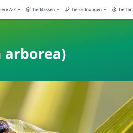
iere A-Z
Tierklassen
Tierordnungen
Tierfam
 arborea)