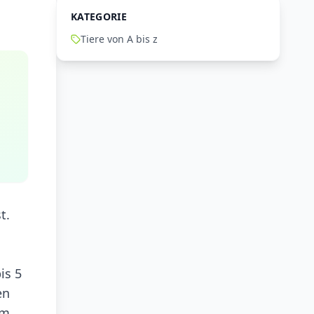
KATEGORIE
Tiere von A bis z
t.
is 5
en
um