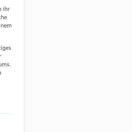
 ihr
che
einem
tiges
r
aums.
n