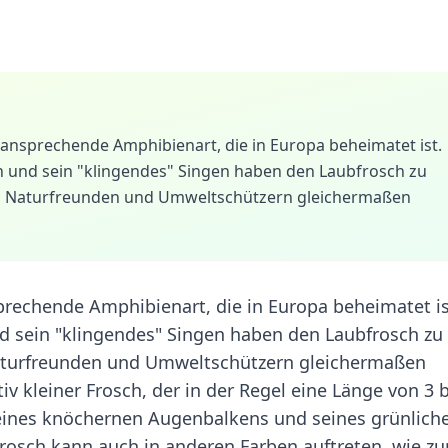
e ansprechende Amphibienart, die in Europa beheimatet ist.
en und sein "klingendes" Singen haben den Laubfrosch zu
on Naturfreunden und Umweltschützern gleichermaßen
sprechende Amphibienart, die in Europa beheimatet is
nd sein "klingendes" Singen haben den Laubfrosch zu
Naturfreunden und Umweltschützern gleichermaßen
tiv kleiner Frosch, der in der Regel eine Länge von 3 b
 seines knöchernen Augenbalkens und seines grünlich
bfrosch kann auch in anderen Farben auftreten, wie z