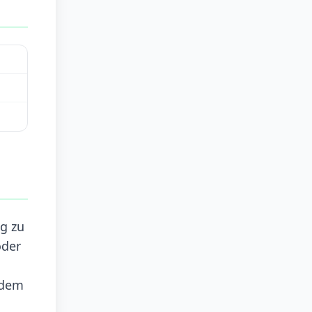
ng zu
oder
 dem