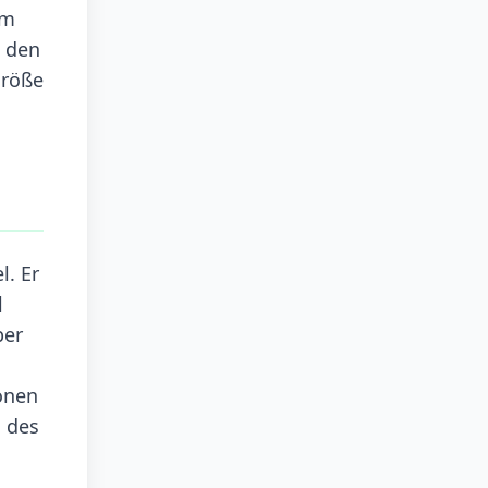
um
n den
größe
. Er
l
ber
ionen
n des