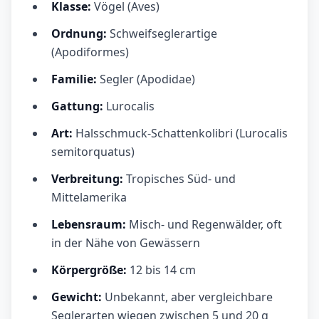
Klasse:
Vögel (Aves)
Ordnung:
Schweifseglerartige
(Apodiformes)
Familie:
Segler (Apodidae)
Gattung:
Lurocalis
Art:
Halsschmuck-Schattenkolibri (Lurocalis
semitorquatus)
Verbreitung:
Tropisches Süd- und
Mittelamerika
Lebensraum:
Misch- und Regenwälder, oft
in der Nähe von Gewässern
Körpergröße:
12 bis 14 cm
Gewicht:
Unbekannt, aber vergleichbare
Seglerarten wiegen zwischen 5 und 20 g