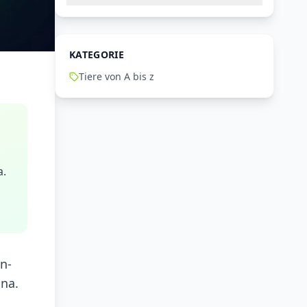
KATEGORIE
Tiere von A bis z
a.
n-
una.