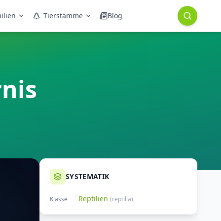
ilien
Tierstämme
Blog
nis
SYSTEMATIK
Reptilien
Klasse
(
reptilia
)