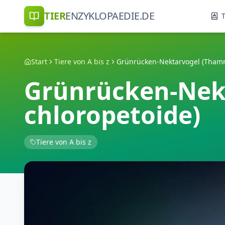
TIER
ENZYKLOPAEDIE.DE
T
Start
Tiere von A bis z
Grünrücken-Nek
chloropetoide)
Tiere von A bis z