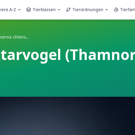
iere A-Z
Tierklassen
Tierordnungen
Tierfam
Grünrücken-Nektarvogel (Thamnornis chloropetoide)
tarvogel (Thamnor