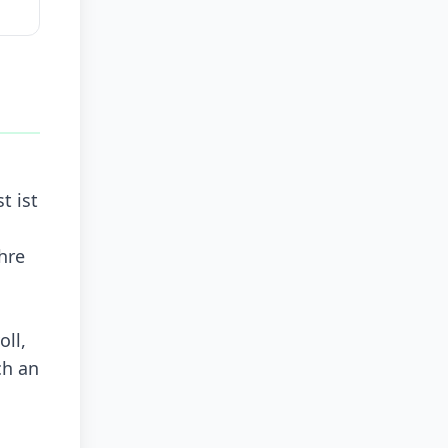
t ist
hre
ll,
ch an